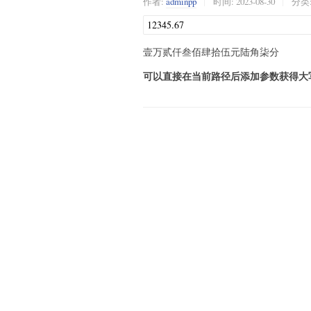
作者:
adminpp
时间:
2023-08-30
分类
壹万贰仟叁佰肆拾伍元陆角柒分
可以直接在当前路径后添加参数获得大