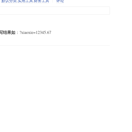
:
默认分类
,
实用工具
,
财务工具
评论
写结果如
：?xiaoxie=12345.67