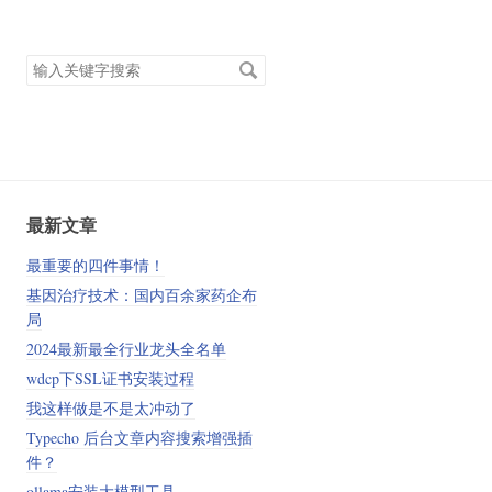
搜
索
关
键
字
最新文章
最重要的四件事情！
基因治疗技术：国内百余家药企布
局
2024最新最全行业龙头全名单
wdcp下SSL证书安装过程
我这样做是不是太冲动了
Typecho 后台文章内容搜索增强插
件？
ollama安装大模型工具